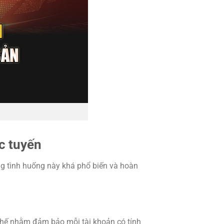
ực tuyến
ững tình huống này khá phổ biến và hoàn
 chế nhằm đảm bảo mỗi tài khoản có tính