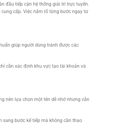
 đầu tiếp cận hệ thống giải trí trực tuyến.
ợc cung cấp. Việc nắm rõ từng bước ngay từ
 chuẩn giúp người dùng tránh được các
chỉ cần xác định khu vực tạo tài khoản và
dùng nên lựa chọn một tên dễ nhớ nhưng vẫn
ển sang bước kế tiếp mà không cần thao