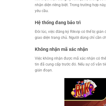
nhận diện riêng biệt. Trong trường hợp nà
yêu cầu.
Hệ thống đang bảo trì
Đôi lúc, việc đăng ký Rikvip có thể bị giá
giao diện trang chủ. Người dùng chỉ cần chờ
Không nhận mã xác nhận
Việc không nhận được mã xác nhận có thể x
tin đã cung cấp trước đó. Nếu sự cố vẫn ti
gián đoạn.