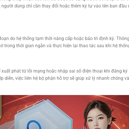
y, người dùng chỉ cần thay đổi hoặc thêm ký tự vào tên ban đầu
n đoạn do hệ thống tạm thời nâng cấp hoặc bảo trì định kỳ. Thông
 trong thời gian ngắn và thực hiện lại thao tác sau khi hệ thống
uất phát từ lỗi mạng hoặc nhập sai số điện thoại khi đăng ký R
ếp diễn, việc liên hệ bộ phận hỗ trợ sẽ giúp xử lý nhanh chóng 