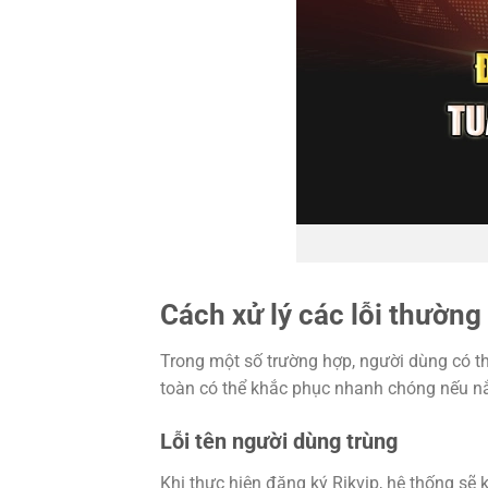
Cách xử lý các lỗi thường
Trong một số trường hợp, người dùng có th
toàn có thể khắc phục nhanh chóng nếu n
Lỗi tên người dùng trùng
Khi thực hiện đăng ký Rikvip, hệ thống s