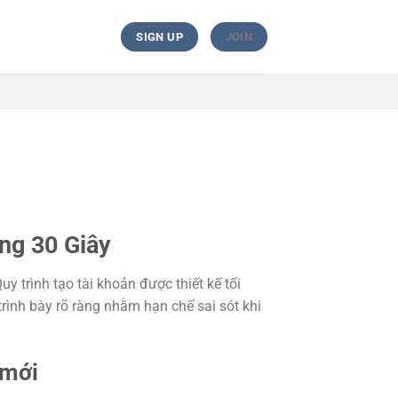
SIGN UP
JOIN
ng 30 Giây
uy trình tạo tài khoản được thiết kế tối
trình bày rõ ràng nhằm hạn chế sai sót khi
 mới