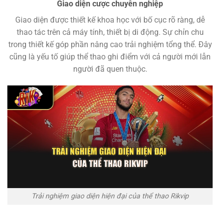
Giao diện cược chuyên nghiệp
Giao diện được thiết kế khoa học với bố cục rõ ràng, dễ
thao tác trên cả máy tính, thiết bị di động. Sự chỉn chu
trong thiết kế góp phần nâng cao trải nghiệm tổng thể. Đây
cũng là yếu tố giúp thể thao ghi điểm với cả người mới lẫn
người đã quen thuộc.
Trải nghiệm giao diện hiện đại của thể thao Rikvip