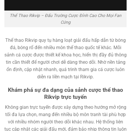
Thể Thao Rikvip – Đấu Trường Cược Đỉnh Cao Cho Mọi Fan
Cứng
Thể thao Rikvip quy tụ hàng loạt giải đấu hấp dẫn từ bóng
đá, bóng rổ đến nhiều môn thể thao quốc tế khác. Mỗi
sảnh cá cược được thiết kế khoa học, hiển thị đầy đủ thông
tin cần thiết để người chơi dễ dàng theo dõi. Nhờ nền tảng
ổn định, cập nhật nhanh, quá trình tham gia cá cược luôn
diễn ra liền mạch tại Rikvip.
Khám phá sự đa dạng của sảnh cược thể thao
Rikvip trực tuyến
Không gian trực tuyến được xây dựng theo hướng mở rộng
tối đa lựa chọn, mang đến nhiều bộ môn tranh tài phù hợp
với nhiều nhóm người theo dõi khác nhau. Hệ thống liên
tục cập nhật các giải đấu mới, đảm bảo nhịp thông tin luôn