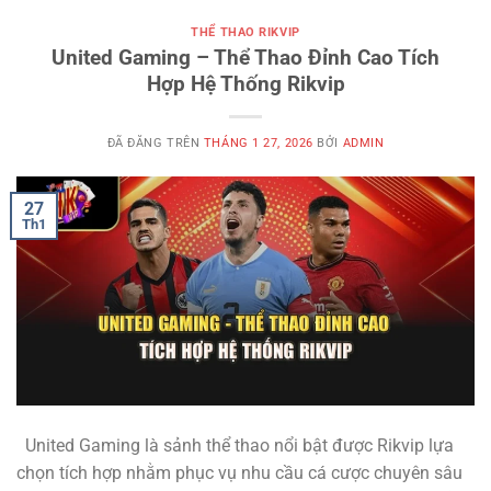
THỂ THAO RIKVIP
United Gaming – Thể Thao Đỉnh Cao Tích
Hợp Hệ Thống Rikvip
ĐÃ ĐĂNG TRÊN
THÁNG 1 27, 2026
BỞI
ADMIN
27
Th1
United Gaming là sảnh thể thao nổi bật được Rikvip lựa
chọn tích hợp nhằm phục vụ nhu cầu cá cược chuyên sâu