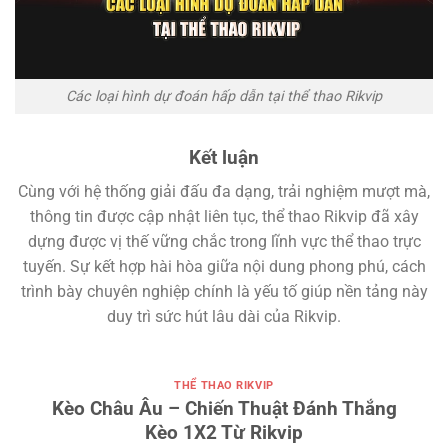
Các loại hình dự đoán hấp dẫn tại thể thao Rikvip
Kết luận
Cùng với hệ thống giải đấu đa dạng, trải nghiệm mượt mà,
thông tin được cập nhật liên tục, thể thao Rikvip đã xây
dựng được vị thế vững chắc trong lĩnh vực thể thao trực
tuyến. Sự kết hợp hài hòa giữa nội dung phong phú, cách
trình bày chuyên nghiệp chính là yếu tố giúp nền tảng này
duy trì sức hút lâu dài của Rikvip.
THỂ THAO RIKVIP
Kèo Châu Âu – Chiến Thuật Đánh Thắng
Kèo 1X2 Từ Rikvip