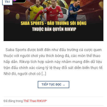
Th1
Saba Sports được biết đến như đấu trường cá cược quen
thuộc với người chơi yêu thích bóng đá, các môn thể thao
hấp dẫn. Rikvip tích hợp sảnh này nhằm mang đến dữ liệu
trận đấu chính xác cùng tỷ lệ thay đổi sát diễn biến thực tế.
Nhờ đó, người chơi có […]
TIẾP TỤC ĐỌC
→
Đã đăng trong
Thể Thao RIKVIP