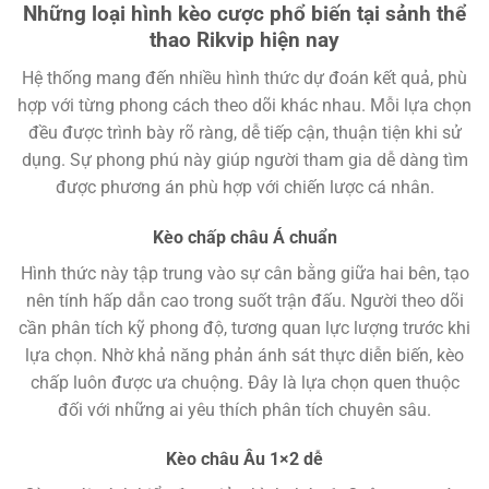
Những loại hình kèo cược phổ biến tại sảnh thể
thao Rikvip hiện nay
Hệ thống mang đến nhiều hình thức dự đoán kết quả, phù
hợp với từng phong cách theo dõi khác nhau. Mỗi lựa chọn
đều được trình bày rõ ràng, dễ tiếp cận, thuận tiện khi sử
dụng. Sự phong phú này giúp người tham gia dễ dàng tìm
được phương án phù hợp với chiến lược cá nhân.
Kèo chấp châu Á chuẩn
Hình thức này tập trung vào sự cân bằng giữa hai bên, tạo
nên tính hấp dẫn cao trong suốt trận đấu. Người theo dõi
cần phân tích kỹ phong độ, tương quan lực lượng trước khi
lựa chọn. Nhờ khả năng phản ánh sát thực diễn biến, kèo
chấp luôn được ưa chuộng. Đây là lựa chọn quen thuộc
đối với những ai yêu thích phân tích chuyên sâu.
Kèo châu Âu 1×2 dễ