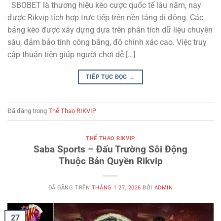
SBOBET là thương hiệu kèo cược quốc tế lâu năm, nay
được Rikvip tích hợp trực tiếp trên nền tảng di động. Các
bảng kèo được xây dựng dựa trên phân tích dữ liệu chuyên
sâu, đảm bảo tính công bằng, độ chính xác cao. Việc truy
cập thuận tiện giúp người chơi dễ […]
TIẾP TỤC ĐỌC
→
Đã đăng trong
Thể Thao RIKVIP
THỂ THAO RIKVIP
Saba Sports – Đấu Trường Sôi Động
Thuộc Bản Quyền Rikvip
ĐÃ ĐĂNG TRÊN
THÁNG 1 27, 2026
BỞI
ADMIN
27