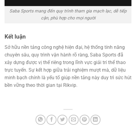
Saba Sports mang đến quy trình tham gia mạch lạc, dễ tiếp
cận, phù hợp cho mọi người
Kết luận
Sở hữu nền tảng công nghệ hiện đại, hệ thống tính năng
chuyên sâu, quy trình vận hành rõ ràng, Saba Sports đã
xây dựng được vị thế riêng trong lĩnh vực giải trí thể thao
trực tuyến. Sự kết hợp giữa trải nghiệm mượt mà, dữ liệu
minh bạch chính là yếu tố giúp nền tảng này duy trì sức hút
bền vững theo thời gian tại Rikvip.