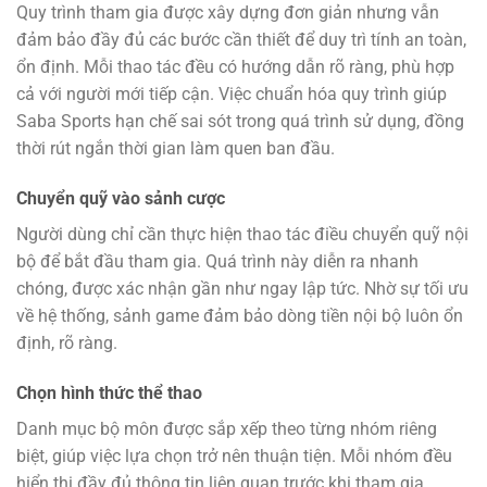
Quy trình tham gia được xây dựng đơn giản nhưng vẫn
đảm bảo đầy đủ các bước cần thiết để duy trì tính an toàn,
ổn định. Mỗi thao tác đều có hướng dẫn rõ ràng, phù hợp
cả với người mới tiếp cận. Việc chuẩn hóa quy trình giúp
Saba Sports hạn chế sai sót trong quá trình sử dụng, đồng
thời rút ngắn thời gian làm quen ban đầu.
Chuyển quỹ vào sảnh cược
Người dùng chỉ cần thực hiện thao tác điều chuyển quỹ nội
bộ để bắt đầu tham gia. Quá trình này diễn ra nhanh
chóng, được xác nhận gần như ngay lập tức. Nhờ sự tối ưu
về hệ thống, sảnh game đảm bảo dòng tiền nội bộ luôn ổn
định, rõ ràng.
Chọn hình thức thể thao
Danh mục bộ môn được sắp xếp theo từng nhóm riêng
biệt, giúp việc lựa chọn trở nên thuận tiện. Mỗi nhóm đều
hiển thị đầy đủ thông tin liên quan trước khi tham gia.