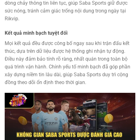
dòng chảy thông tin liên tục, giúp Saba Sports giữ được
sức nóng, tránh cảm giác trống nội dung trong ngày tại
Rikvip.
Kết quả minh bạch tuyệt đối
Mọi kết quả đều được công bố ngay sau khi trận đấu kết
thúc, dựa trên dữ liệu được hệ thống ghi nhận tự động.
Điều này đảm bảo tính rõ ràng, nhất quán trong toàn bộ
quá trình vận hành. Chính yếu tố minh bạch đã góp phần
xây dựng niềm tin lâu dài, giúp Saba Sports duy trì cộng
đồng theo dõi ổn định theo thời gian.