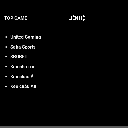
TOP GAME
LIÊN HỆ
United Gaming
Saba Sports
SBOBET
Kèo nhà cái
Kèo châu Á
Kèo châu Âu