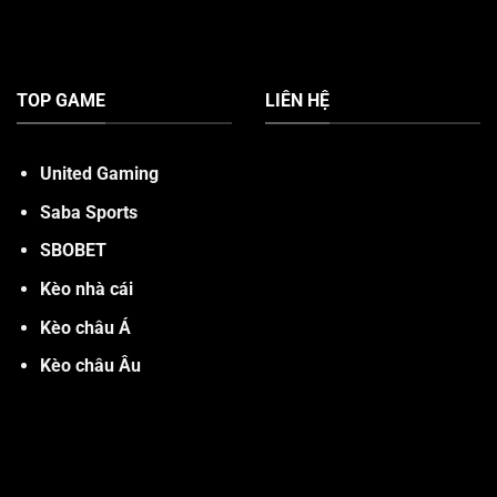
TOP GAME
LIÊN HỆ
United Gaming
Saba Sports
SBOBET
Kèo nhà cái
Kèo châu Á
Kèo châu Âu