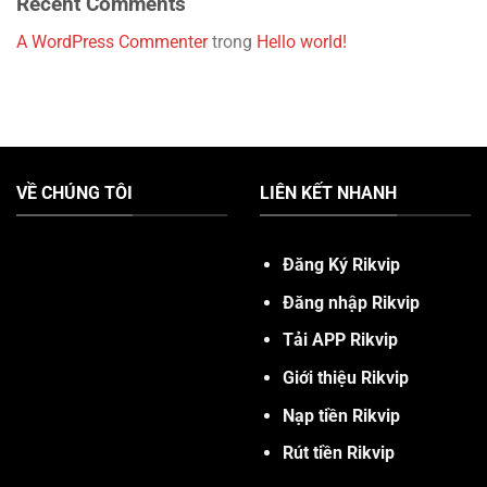
Recent Comments
A WordPress Commenter
trong
Hello world!
VỀ CHÚNG TÔI
LIÊN KẾT NHANH
Đăng Ký Rikvip
Đăng nhập Rikvip
Tải APP Rikvip
Giới thiệu Rikvip
Nạp tiền Rikvip
Rút tiền Rikvip