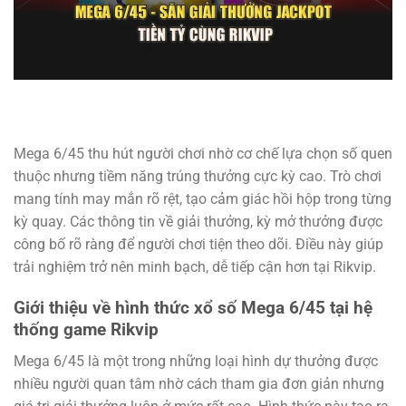
Mega 6/45 thu hút người chơi nhờ cơ chế lựa chọn số quen
thuộc nhưng tiềm năng trúng thưởng cực kỳ cao. Trò chơi
mang tính may mắn rõ rệt, tạo cảm giác hồi hộp trong từng
kỳ quay. Các thông tin về giải thưởng, kỳ mở thưởng được
công bố rõ ràng để người chơi tiện theo dõi. Điều này giúp
trải nghiệm trở nên minh bạch, dễ tiếp cận hơn tại Rikvip.
Giới thiệu về hình thức xổ số Mega 6/45 tại hệ
thống game Rikvip
Mega 6/45 là một trong những loại hình dự thưởng được
nhiều người quan tâm nhờ cách tham gia đơn giản nhưng