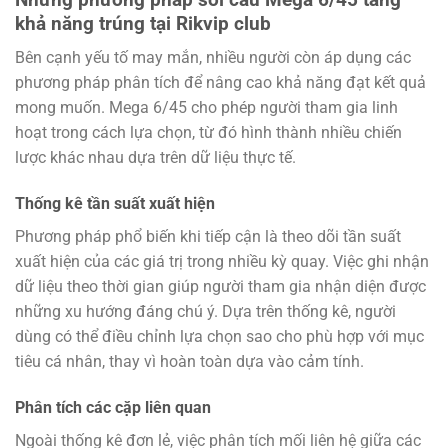
khả năng trúng tại Rikvip club
Bên cạnh yếu tố may mắn, nhiều người còn áp dụng các
phương pháp phân tích để nâng cao khả năng đạt kết quả
mong muốn. Mega 6/45 cho phép người tham gia linh
hoạt trong cách lựa chọn, từ đó hình thành nhiều chiến
lược khác nhau dựa trên dữ liệu thực tế.
Thống kê tần suất xuất hiện
Phương pháp phổ biến khi tiếp cận là theo dõi tần suất
xuất hiện của các giá trị trong nhiều kỳ quay. Việc ghi nhận
dữ liệu theo thời gian giúp người tham gia nhận diện được
những xu hướng đáng chú ý. Dựa trên thống kê, người
dùng có thể điều chỉnh lựa chọn sao cho phù hợp với mục
tiêu cá nhân, thay vì hoàn toàn dựa vào cảm tính.
Phân tích các cặp liên quan
Ngoài thống kê đơn lẻ, việc phân tích mối liên hệ giữa các